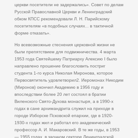
церкви посетители не задержались». Совет по делам
Русской Православной Церкви и Ленинградский
обком КПСС рекомендовали Л. Н. Парийскому
посетителям «в подобных случаях... в тактичной
форме отказать».
Но всевозможные стеснения церковной жизни не
были препятствием для подвижничества. 4 марта
1953 года Святейшему Патриарху Алексию I было
направлено прошение благословить постриг
студента 1-го курса Николая Миронова, которое
Первосвятитель удовлетворил2. Иеромонах Никодим
(Миронов) окончил Академию в 1956 году и
впоследствии более 20 лет состоял в братии
Виленского Свято-Духова монастыря, а в 1990-х
годах в сане архимандрита служил на приходе в
городе Изборске Псковской епархии, где в 1920-
1930-х годах жил и работал его академический
профессор А. И. Макаровский. В те же годы, в 1953
— 1955 годах, в заочном секторе Ленинградской