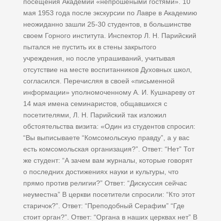
посещения Академии «непрошеными гостями». 10
мая 1953 года после экскурсии по Лавре в Академию
неожиданно зашли 25-30 студентов, в большинстве
своем Горного института. Инспектор Л. Н. Парийский
пытался не пустить их в стены закрытого
учреждения, но после упрашиваний, учитывая
отсутствие на месте воспитанников Духовных школ,
согласился. Перечисляя в своей «письменной
информации» уполномоченному А. И. Кушнареву от
14 мая имена семинаристов, общавшихся с
посетителями, Л. Н. Парийский так изложил
обстоятельства визита: «Один из студентов спросил:
“Вы выписываете “Комсомольскую правду”, а у вас
есть комсомольская организация?”. Ответ: “Нет” Тот
же студент: “А зачем вам журналы, которые говорят
о последних достижениях науки и культуры, что
прямо против религии?” Ответ: “Дискуссия сейчас
неуместна” В церкви посетители спросили: “Кто этот
старичок?”. Ответ: “Преподобный Серафим” “Где
стоит орган?”. Ответ: “Органа в наших церквах нет” В